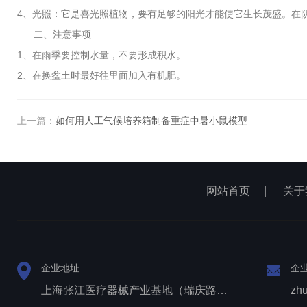
4、光照：它是喜光照植物，要有足够的阳光才能使它生长茂盛。在
二、注意事项
1、在雨季要控制水量，不要形成积水。
2、在换盆土时最好往里面加入有机肥。
上一篇：
如何用人工气候培养箱制备重症中暑小鼠模型
网站首页
|
关于
企业地址
企
上海张江医疗器械产业基地（瑞庆路528号）
zh