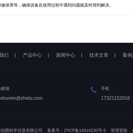
维修保养等，确保设备在使用过程中遇到问题能及时得到解决。
我们
|
产品中心
|
新闻中心
|
技术文章
|
案例
业邮箱
手机
ushumin@zhetu.com
17321152016
上海喆图科学仪器有限公司
备案号：沪ICP备14016230号-5
管理登陆