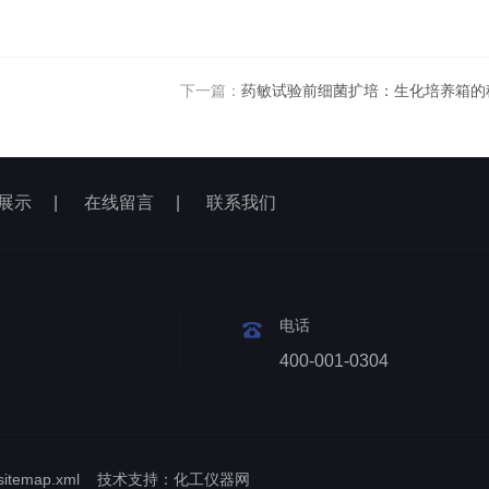
下一篇：
药敏试验前细菌扩培：生化培养箱的
展示
|
在线留言
|
联系我们
电话
400-001-0304
sitemap.xml
技术支持：
化工仪器网