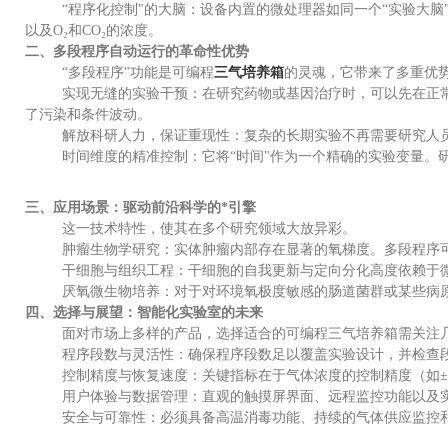
“程序化控制"的大脑：设备内置的微处理器如同一个“实验大
以及O₂和CO₂的浓度。
二、多段程序自动运行的革命性优势
“多段程序"功能是可编程
三气培养箱
的灵魂，它带来了多重优
实现无缝的实验干预：在研究药物或基因治疗时，可以先在正
了污染和条件波动。
解放科研人力，保证重现性：复杂的长期实验不再需要研究人
时间维度的精准控制：它将“时间"作为一个精确的实验变量。
三、应用场景：驱动前沿科学的*引擎
这一技术特性，使其在多个研究领域大放异彩。
肿瘤生物学研究：实体肿瘤内部存在显著的氧梯度。多段程序
干细胞与组织工程：干细胞的自我更新与定向分化高度依赖于
厌氧微生物培养：对于对环境氧极度敏感的肠道菌群或某些病原
四、选择与展望：智能化实验室的未来
面对市场上多样的产品，选择适合的可编程三气培养箱需关注
程序段数与灵活性：确保程序段数足以覆盖实验设计，并检查
控制精度与恢复速度：关键指标在于气体浓度的控制精度（如±0
用户体验与数据管理：直观的触摸屏界面、远程监控功能以及
安全与可靠性：必须具备高温消毒功能、持续的气体供应监控