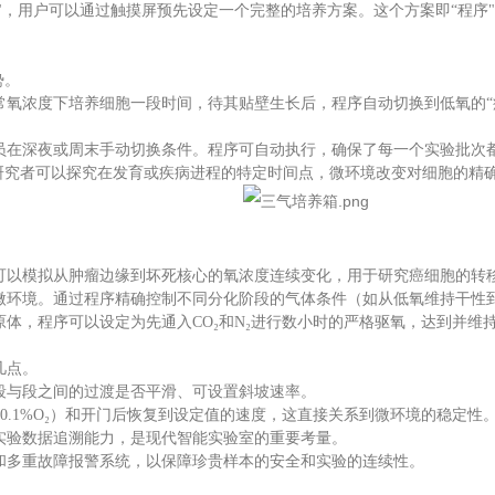
脑"，用户可以通过触摸屏预先设定一个完整的培养方案。这个方案即“程序
势。
常氧浓度下培养细胞一段时间，待其贴壁生长后，程序自动切换到低氧的“
员在深夜或周末手动切换条件。程序可自动执行，确保了每一个实验批次
研究者可以探究在发育或疾病进程的特定时间点，微环境改变对细胞的精
可以模拟从肿瘤边缘到坏死核心的氧浓度连续变化，用于研究癌细胞的转
微环境。通过程序精确控制不同分化阶段的气体条件（如从低氧维持干性
体，程序可以设定为先通入CO₂和N₂进行数小时的严格驱氧，达到并维
几点。
段与段之间的过渡是否平滑、可设置斜坡速率。
.1%O₂）和开门后恢复到设定值的速度，这直接关系到微环境的稳定性
实验数据追溯能力，是现代智能实验室的重要考量。
和多重故障报警系统，以保障珍贵样本的安全和实验的连续性。