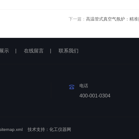
下一篇：
高温管式真空气氛炉：精准
展示
|
在线留言
|
联系我们
电话
400-001-0304
sitemap.xml
技术支持：
化工仪器网