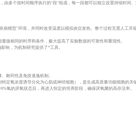
"，由多个按时间顺序执行的“段"组成，每一段都可以独立设置持续时间
疾病模型"环境，并同时改变温度以模拟炎症发热。整个过程无需人工开
都遵循相同的时序和条件，极大提高了实验数据的可靠性和重现性。
确影响，为机制研究提供了*工具。
移、耐药性及免疫逃逸机制。
到特定氧浓度诱导分化为心肌或神经细胞），是生成高质量功能细胞的关
持0%氧的厌氧状态后，再进入恒定的培养阶段，确保厌氧菌的高存活率。
。