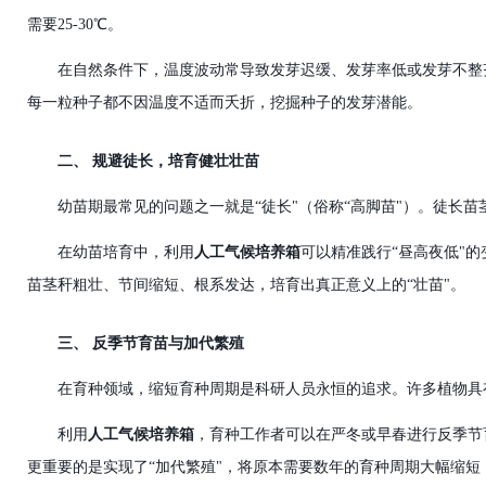
需要25-30℃。
在自然条件下，温度波动常导致发芽迟缓、发芽率低或发芽不整
每一粒种子都不因温度不适而夭折，挖掘种子的发芽潜能。
二、
规避徒长，培育健壮壮苗
幼苗期最常见的问题之一就是
“徒长"（俗称“高脚苗"）。徒
在幼苗培育中，利用
人工气候培养箱
可以精准践行
“昼高夜低"
苗茎秆粗壮、节间缩短、根系发达，培育出真正意义上的“壮苗"。
三、
反季节育苗与加代繁殖
在育种领域，缩短育种周期是科研人员永恒的追求。许多植物具
利用
人工气候培养箱
，育种工作者可以在严冬或早春进行反季节
更重要的是实现了
“加代繁殖"
，将原本需要数年的育种周期大幅缩短