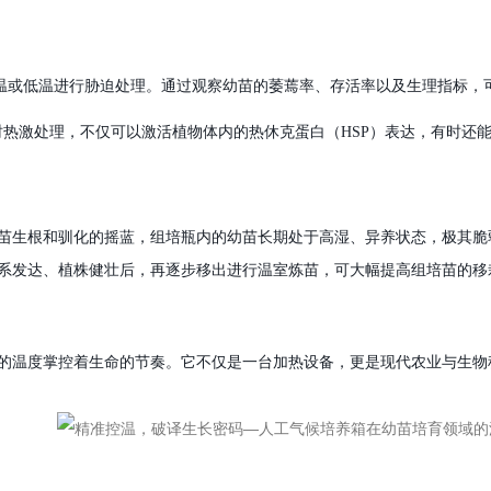
温或低温进行胁迫处理。通过观察幼苗的萎蔫率、存活率以及生理指标，
时热激处理，不仅可以激活植物体内的热休克蛋白（
HSP）表达，有时还
苗生根和驯化的摇
蓝，
组培瓶内的幼苗长期处于高湿、异养状态，极其脆
系发达、植株健壮后，再逐步移出进行温室炼苗，可大幅提高组培苗的移
的温度掌控着生命的节奏。它不仅是一台加热设备，更是现代农业与生物