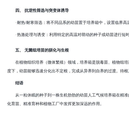
四、
抗逆性筛选与突变体诱导
·
耐热
/耐寒筛选
：
将不同品系的幼苗置于培养箱中，设置临界高
·
热激处理与诱变
：利用特定的高温对萌动的种子或幼苗进行短
五、
无菌组培苗的驯化与生根
在植物组织培养（微体繁殖）领域，培养箱是脱毒苗、植物组培
度下，幼苗能够迅速分化出不定根，完成从异养到自养的过渡。待根
结语
从一粒休眠的种子到一株生机勃勃的幼苗
人工气候培养箱在
精准
化育苗、精准育种和植物工厂中发挥更加深远的作用。