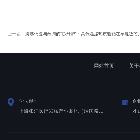
上一篇：
跨越低温与蒸腾的“炼丹炉”：高低温湿热试验箱在车规级芯
网站首页
|
关于
企业地址
企
上海张江医疗器械产业基地（瑞庆路528号）
zh