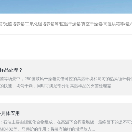
温干燥箱/真空干燥箱/高温烘箱等/箱式电阻炉/陶瓷纤维马弗炉/高温马弗炉/管式炉/气氛炉/试验箱/摇床/振荡器/水槽
行样品处理？
菌等场景中，250度鼓风干燥箱凭借可控的高温环境和均匀的热风循环
的快速、均匀干燥，同时可满足部分耐高温样品的灭菌处理需...
心具体应用
理：石油主要由碳氢化合物组成，在高温下会挥发燃烧，最终留下的是不可
TMD482等。马弗炉的作用：将装有油样的坩埚放入...