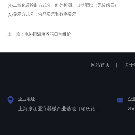
(4)二氧化碳控制方式分：红外检测、自动配比（无传感器）
(5)显示方式分：液晶显示和数字显示
上一篇：
电热恒温培养箱日常维护
网站首页
|
关于
企业地址
企
上海张江医疗器械产业基地（瑞庆路528号）
zh