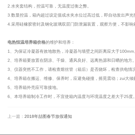
2.水夹套结构，控温可靠，无温度过衡之弊。
3.数显控温，箱内超过设定值或水夹水位过高过低，即自动发出声光
4.采用硅橡胶密封及钢化玻璃双层门防泄漏装置，观察方便，不影响
电热恒温培养箱价格
的维护和培养：
1、为保证冷凝器有效地散热，冷凝器与墙壁之间距离应大于100mm
2、培养箱要放置在阴凉、干燥、通风良好、远离热源和日晒的地方
3、仪器突然不工作，请检查熔丝管（箱后）是否烧坏，检查供电情
4、培养箱在搬运、维修、保养时，应避免碰撞，摇晃震动；zui大倾
5、培养箱外壳应可靠接地。
6、本培养箱制冷工作时，不宜使箱内温度与环境温度之差大于25度
上一篇：
2018年喆图春节放假通知