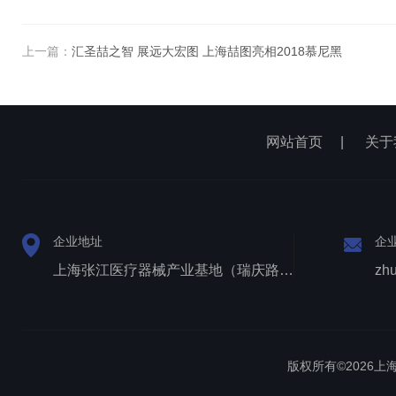
上一篇：
汇圣喆之智 展远大宏图 上海喆图亮相2018慕尼黑
网站首页
|
关于
企业地址
企
上海张江医疗器械产业基地（瑞庆路528号）
zh
版权所有©2026