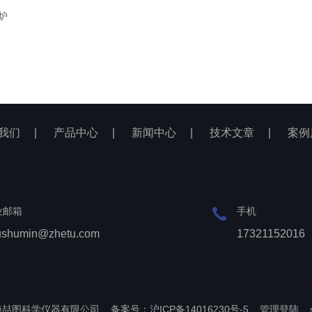
炉
我们
|
产品中心
|
新闻中心
|
技术文章
|
案例
业邮箱
手机
ushumin@zhetu.com
17321152016
上海喆图科学仪器有限公司
备案号：沪ICP备14016230号-5
管理登陆