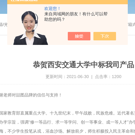
欢迎您！
来自局域网的朋友！有什么可以帮
助您的吗？
温干燥箱/真空干燥箱/高温烘箱等/箱式电阻炉/陶瓷纤维马弗炉/高温马弗炉/管式炉/气氛炉/试验箱/摇床/振荡器/水槽
恭贺西安交通大学中标我司产品
更新时间：2021-06-30 | 点击率：1200
谢老师对喆图品牌的信任与支持！
国家教育部直属重点大学。
十九世纪末，甲午战败，民族危难。近代著名实
”办学宗旨，强调“修一等品行、求一等学问、创一等事业、成一等人才”办学
侮，不少学生投笔从戎，浴血沙场。解放前夕，师生积极投入民主革命和解