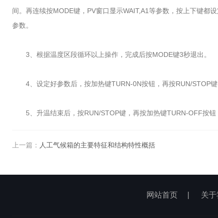
间。再连续按MODE键，PV窗口显示WAIT,A1等参数，按上下键
参数。
3、根据温度区段循环以上操作，完成后按MODE键3秒退出。
4、设定好参数后，按加热键TURN-0N按钮，再按RUN/STO
5、升温结束后，按RUN/STOP键，再按加热键TURN-OFF按钮
上一篇：
人工气候箱的主要特征和结构特性概括
网站首页
|
关于