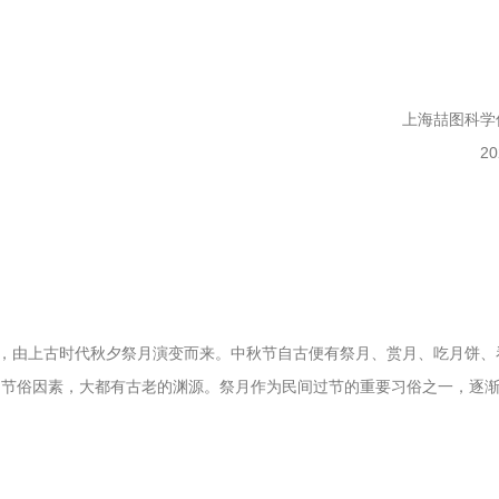
上海喆图科学
2
，由上古时代秋夕祭月演变而来。中秋节自古便有祭月、赏月、吃月饼、
的节俗因素，大都有古老的渊源。祭月作为民间过节的重要习俗之一，逐