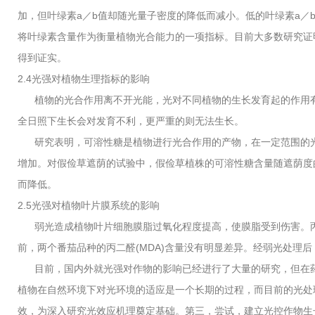
加，但叶绿素a／b值却随光量子密度的降低而减小。低的叶绿素a
将叶绿素含量作为衡量植物光合能力的一项指标。目前大多数研究证
得到证实。
2.4光强对植物生理指标的影响
植物的光合作用离不开光能，光对不同植物的生长发育起的作用有
全日照下生长会对发育不利，更严重的则无法生长。
研究表明，可溶性糖是植物进行光合作用的产物，在一定范围的光
增加。对假俭草遮荫的试验中，假俭草植株的可溶性糖含量随遮荫度
而降低。
2.5光强对植物叶片膜系统的影响
弱光造成植物叶片细胞膜脂过氧化程度提高，使膜脂受到伤害。丙二
前，两个番茄品种的丙二醛(MDA)含量没有明显差异。经弱光处理
目前，国内外就光强对作物的影响已经进行了大量的研究，但在药
植物在自然环境下对光环境的适应是一个长期的过程，而目前的光处
效，为深入研究光效应机理奠定基础。第三，尝试，建立光控作物生