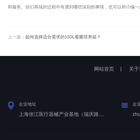
和服务。你们再续的过程中有遇到哪些深刻的事情，也可以和小编一
上一篇：
如何选择适合需求的150L霉菌培养箱？
网站首页
|
关于
企业地址
企
上海张江医疗器械产业基地（瑞庆路528号）
zh