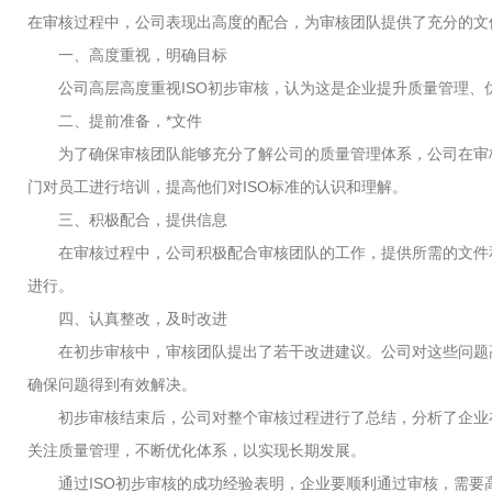
在审核过程中，公司表现出高度的配合，为审核团队提供了充分的文
一、高度重视，明确目标
公司高层高度重视ISO初步审核，认为这是企业提升质量管理、优
二、提前准备，*文件
为了确保审核团队能够充分了解公司的质量管理体系，公司在审核
门对员工进行培训，提高他们对ISO标准的认识和理解。
三、积极配合，提供信息
在审核过程中，公司积极配合审核团队的工作，提供所需的文件和
进行。
四、认真整改，及时改进
在初步审核中，审核团队提出了若干改进建议。公司对这些问题高
确保问题得到有效解决。
初步审核结束后，公司对整个审核过程进行了总结，分析了企业在
关注质量管理，不断优化体系，以实现长期发展。
通过ISO初步审核的成功经验表明，企业要顺利通过审核，需要高度