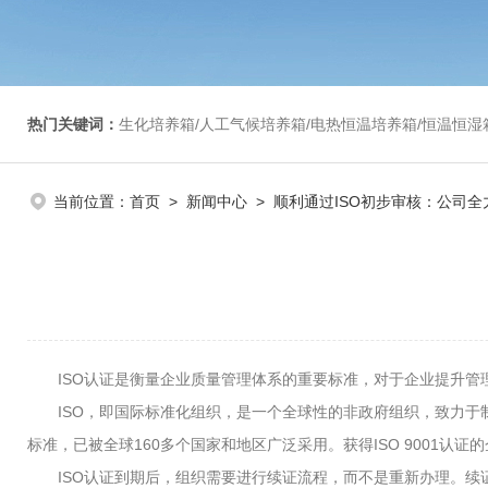
热门关键词：
生化培养箱/人工气候培养箱/电热恒温培养箱/恒温恒湿箱/光照培养箱/二氧化碳培养箱等/恒
当前位置：
首页
>
新闻中心
> 顺利通过ISO初步审核：公司
ISO认证是衡量企业质量管理体系的重要标准，对于企业提升管理
ISO，即国际标准化组织，是一个全球性的非政府组织，致力于制定
标准，已被全球160多个国家和地区广泛采用。获得ISO 9001
ISO认证到期后，组织需要进行续证流程，而不是重新办理。续证是