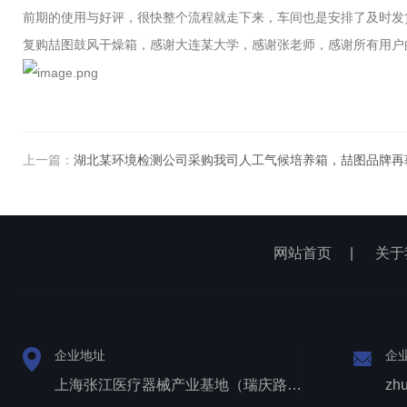
前期的使用与好评，很快整个流程就走下来，车间也是安排了及时发
复购喆图鼓风干燥箱，感谢大连某大学，感谢张老师，感谢所有用户
上一篇：
湖北某环境检测公司采购我司人工气候培养箱，喆图品牌再
网站首页
|
关于
企业地址
企
上海张江医疗器械产业基地（瑞庆路528号）
zh