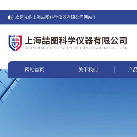
欢迎光临上海喆图科学仪器有限公司网站！
网站首页
关于我们
产