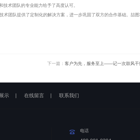
和技术团队的专业能力给予了高度认可。
的技术团队提供了定制化的解决方案，进一步巩固了双方的合作基础。喆图
下一篇：
客户为先，服务至上——记一次鼓风干
展示
|
在线留言
|
联系我们
电话