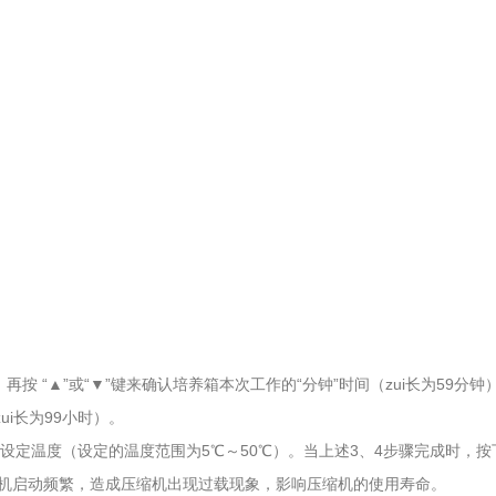
再按 “▲”或“▼”键来确认培养箱本次工作的“分钟”时间（zui长为59分钟
ui长为99小时）。
设定温度（设定的温度范围为5℃～50℃）。当上述3、4步骤完成时，按下“
机启动频繁，造成压缩机出现过载现象，影响压缩机的使用寿命。