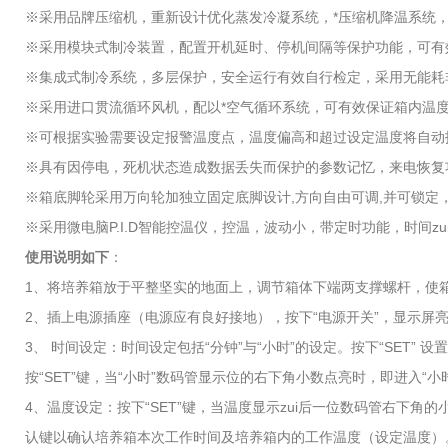
※采用品牌压缩机，重新设计优化蒸发冷凝系统，*压缩机降温系统
※采用模块式制冷装置，配置开机延时、停机间隔等保护功能，可有
※集成式制冷系统，多层保护，安全运行有效自行检定，采用无能耗
※采用进口贯流循环风机，配以*空气循环系统，可有效保证箱内温
※可根据实验需要设定报警温度点，温度偏高和超过设定温度将自动
※具有因停电，死机状态造成数据丢失而保护的参数记忆，来电恢复
※箱底脚轮采用万向轮加独立固定底脚设计,方向自由可调,并可锁定
※采用微电脑P.I.D智能控温仪，控温，波动小，带定时功能，时间zui
使用说明如下
：
1、将培养箱放于平整坚实的地面上，调节箱体下端两支撑螺杆，使
2、插上电源插座（电源应有良好接地），按下“电源开关”，显示屏
3、 时间设定：时间设定包括“分钟”与“小时”的设定。按下“SET” 
按“SET”键，当“小时”数码管显示位的右下角小数点亮时，即进入“小时
4、温度设定：按下“SET”键，当温度显示zui后一位数码管右下角的
认键以确认培养箱本次工作时间及培养箱内的工作温度（设定温度）