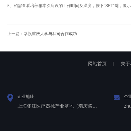
5、如需查看培养箱本次所设的工作时间及温度，按下“SET”键，显
上一篇：
恭祝重庆大学与我司合作成功！
网站首页
|
关于
企业地址
企
上海张江医疗器械产业基地（瑞庆路528号）
zh