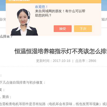
欢迎您！
来自局域网的朋友！有什么可以帮
助您的吗？
温干燥箱/真空干燥箱/高温烘箱等/箱式电阻炉/陶瓷纤维马弗炉/高温马弗炉/管式炉/气氛炉/试验箱/摇床/振荡器/水槽
么排查？
恒温恒湿培养箱指示灯不亮该怎么排
更新时间：2017-10-16 | 点击率：2866
：
下几点做自我排查与初步修复：
复；
，重插；
，边需检查电机等部件是否有短路（电机坏会有异味，线包发黑等现象）或