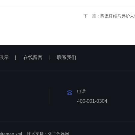
下一篇：
陶瓷纤维马弗炉人
展示
|
在线留言
|
联系我们
电话
400-001-0304
sitemap.xml
技术支持：
化工仪器网