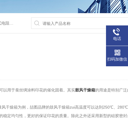
/水浴锅等
电话
扫码加微信
可以用于蚕丝绸涂料印花的催化固着。其实
鼓风干燥箱
的用途是特别广泛
干燥箱为例，喆图品牌的鼓风干燥箱zui高温度可以达到250℃、280℃
的稳定均匀性，更好的保证印花的质量。除此之外还采用新型的硅胶密封