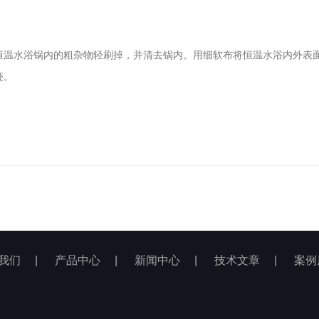
恒温水浴锅内的粗杂物轻刷掉，并清去锅内。用细软布将恒温水浴内外表
迹。
。
。
我们
|
产品中心
|
新闻中心
|
技术文章
|
案例