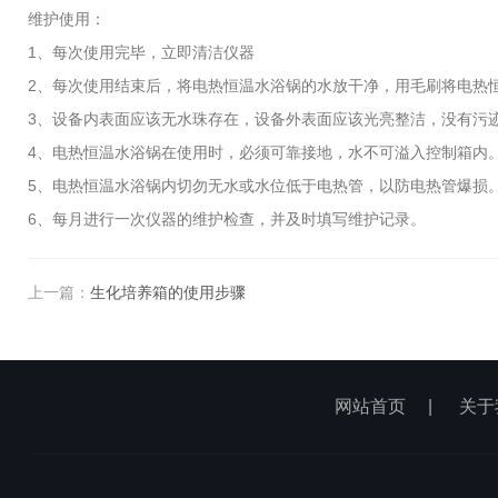
维护使用：
1、每次使用完毕，立即清洁仪器
2、每次使用结束后，将电热恒温水浴锅的水放干净，用毛刷将电热
3、设备内表面应该无水珠存在，设备外表面应该光亮整洁，没有污
4、电热恒温水浴锅在使用时，必须可靠接地，水不可溢入控制箱内
5、电热恒温水浴锅内切勿无水或水位低于电热管，以防电热管爆损
6、每月进行一次仪器的维护检查，并及时填写维护记录。
上一篇：
生化培养箱的使用步骤
网站首页
|
关于