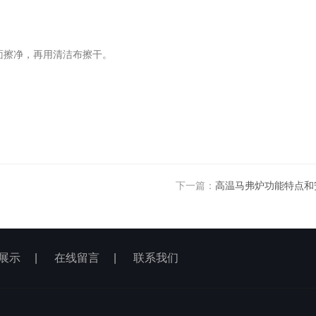
面擦净，再用清洁布擦干。
下一篇：
高温马弗炉功能特点和
展示
|
在线留言
|
联系我们