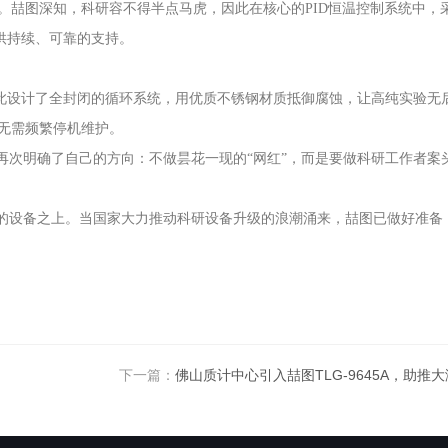
喆图深知，科研容不得半点马虎，因此在核心的PID恒温控制系统中，
提供持续、可靠的支持。
为此设计了全封闭的循环系统，用优质不锈钢材质抵御腐蚀，让高纯实验无
无需频繁停机维护。
再次明确了自己的方向：不做昙花一现的“网红”，而是要做科研工作者案
行的设备之上。当国家大力推动科研设备升级的浪潮涌来，喆图已做好准备
下一篇：
佛山质计中心引入喆图TLG-9645A，助推