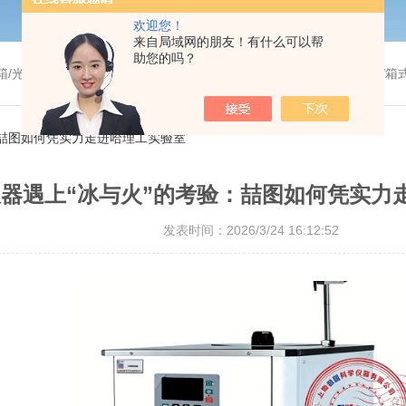
欢迎您！
来自局域网的朋友！有什么可以帮
助您的吗？
温干燥箱/真空干燥箱/高温烘箱等/箱式电阻炉/陶瓷纤维马弗炉/高温马弗炉/管式炉/气氛炉/试验箱/摇床/振荡器/水槽
：喆图如何凭实力走进哈理工实验室
器遇上“冰与火”的考验：喆图如何凭实力
发表时间：2026/3/24 16:12:52