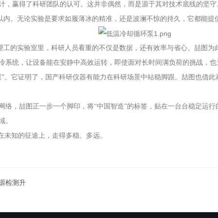
计，赢得了科研团队的认可。这并非偶然，而是源于其对技术底线的坚守。
1℃以内。无论实验是要求如履薄冰的精准，还是波澜不惊的持久，它都能
在哈理工的实验室里，科研人员看重的不仅是数据，还有效率与省心。喆图
冷系统，让设备能在安静中高效运转，即使面对长时间满负荷的挑战，也
”。它证明了，国产科研仪器
有能力在
科研场景中站稳脚跟。喆图也借此
网络，喆图正一步一个脚印，将“中国智造”的标签，贴在一台台稳定运
域。
，在未知的征途上，走得多稳、多远。
源检测升