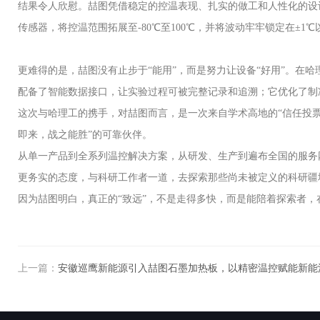
结果令人欣慰。喆图凭借稳定的控温表现、扎实的做工和人性化的设
传感器，将控温范围拓展至-80℃至100℃，并将波动牢牢锁定在±
更难得的是，喆图没有止步于“能用”，而是努力让设备“好用”。
配备了智能数据接口，让实验过程可被完整记录和追溯；它优化了制
这次与哈理工的携手，对喆图而言，是一次来自学术高地的“信任投票
即来，战之能胜”的可靠伙伴。
从单一产品到全系列温控解决方案，从研发、生产到遍布全国的服务
更务实的态度，与科研工作者一道，去探索那些尚未被定义的科研疆
因为喆图明白，真正的“致远”，不是走得多快，而是能陪着探索者
上一篇：
安徽巡鹰新能源引入喆图石墨加热板，以精密温控赋能新能