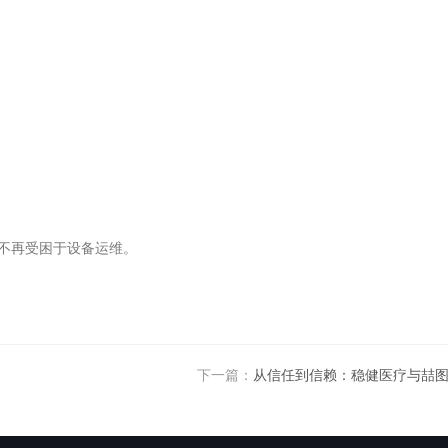
不再受困于设备运维。
下一篇：
从信任到信赖：稳健医疗与喆图