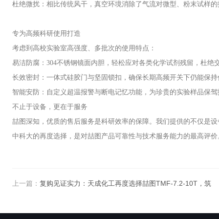
杜绝微扰：相比传统风干，真空环境消除了气流对微型、粉末试样的
专为高频科研使用打造
考虑到高校实验室高强度、多批次的使用特点：
易洁防腐：304不锈钢镜面内胆，轻松应对各类化学试剂残留，杜绝
长效密封：一体式硅胶门与坚固锁扣，确保长期高频开关下仍能保持
智能安防：自定义超温报警与断电记忆功能，为珍贵的实验样品保驾
不止于设备，更在于服务
喆图深知，优质的售后服务是科研效率的保障。我们提供的不仅是设
中科大的再度选择，是对喆图产品可靠性与技术服务能力的最高评价
上一篇：
复购见证实力：天成化工再度选择喆图TMF-7.2-10T，筑