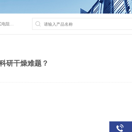
/水浴锅等
科研干燥难题？