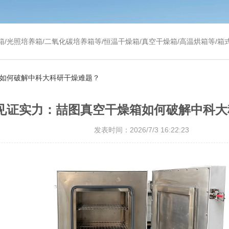
温干燥箱/真空干燥箱/高温烘箱等/箱式电阻炉/陶瓷纤维马弗炉/高温马弗炉/管式炉/气氛炉/试验箱/摇床/振荡器/水槽
箱如何破解中科大科研干燥难题？
见证实力：喆图真空干燥箱如何破解中科大
发表时间：2026/7/3 16:22:23