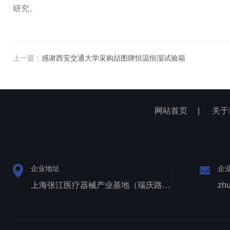
研究。
上一篇：
感谢西安交通大学采购喆图牌恒温恒湿试验箱
网站首页
|
关于
企业地址
企
上海张江医疗器械产业基地（瑞庆路528号）
zh