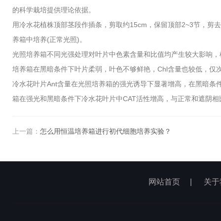
的科学栽培提供理论依据。
用冷水花植株顶部茎段作插条，剪取约15cm，保留顶部2~3节，
养箱中培养(正常光照)。
光照培养箱不同光强处理对叶片中色素含量和比值均产生较大影响，
培养箱在黑暗条件下叶片柔弱，叶色不够鲜艳，Chl含量也较低，仅
冷水花叶片Ant含量在光照培养箱的强光诱导下显著增高，在黑暗条件下z
箱在强光和黑暗条件下冷水花叶片中CAT活性增高，与正常和遮阴相比均
上一篇：
怎么用恒温培养箱进行初代细胞培养实验？
网站首页
|
关于