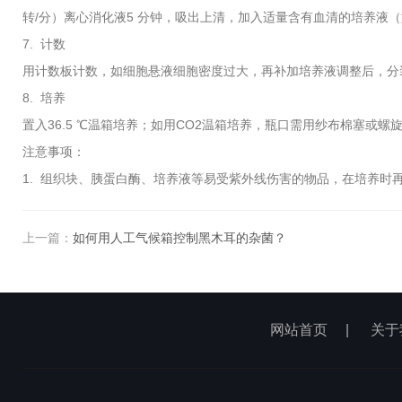
转/分）离心消化液5 分钟，吸出上清，加入适量含有血清的培养液（如
7. 计数
用计数板计数，如细胞悬液细胞密度过大，再补加培养液调整后，分装入
8. 培养
置入36.5 ℃温箱培养；如用CO2温箱培养，瓶口需用纱布棉塞或
注意事项：
1. 组织块、胰蛋白酶、培养液等易受紫外线伤害的物品，在培养时
上一篇：
如何用人工气候箱控制黑木耳的杂菌？
网站首页
|
关于