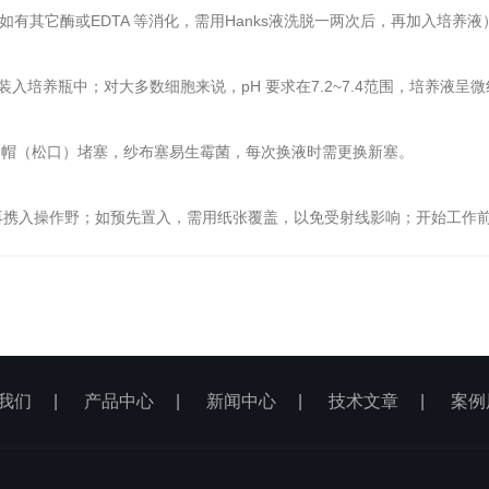
有其它酶或EDTA 等消化，需用Hanks液洗脱一两次后，再加入培养液
培养瓶中；对大多数细胞来说，pH 要求在7.2~7.4范围，培养液呈微
螺旋帽（松口）堵塞，纱布塞易生霉菌，每次换液时需更换新塞。
再携入操作野；如预先置入，需用纸张覆盖，以免受射线影响；开始工作前
我们
|
产品中心
|
新闻中心
|
技术文章
|
案例