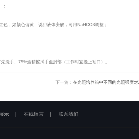
）；
红色，如颜色偏黄，说胆液体变酸，可用NaHCO3调整；
先洗手、75%酒精擦拭手至肘部（工作时宜挽上袖口）。
下一篇：
在光照培养箱中不同的光照强度对
展示
|
在线留言
|
联系我们