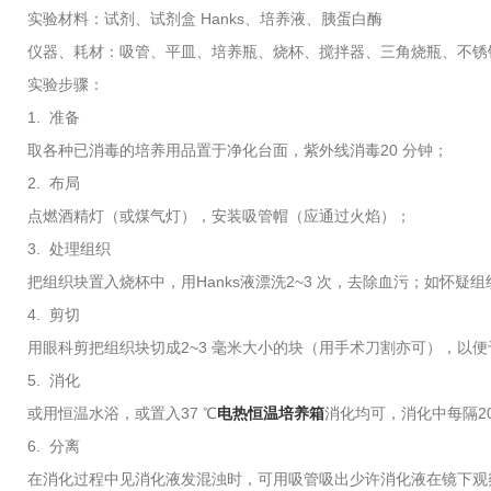
实验材料：试剂、试剂盒 Hanks、培养液、胰蛋白酶
仪器、耗材：吸管、平皿、培养瓶、烧杯、搅拌器、三角烧瓶、不锈
实验步骤：
1. 准备
取各种已消毒的培养用品置于净化台面，紫外线消毒20 分钟；
2. 布局
点燃酒精灯（或煤气灯），安装吸管帽（应通过火焰）；
3. 处理组织
把组织块置入烧杯中，用Hanks液漂洗2~3 次，去除血污；如怀疑
4. 剪切
用眼科剪把组织块切成2~3 毫米大小的块（用手术刀割亦可），以便
5. 消化
或用恒温水浴，或置入37 ℃
电热恒温培养箱
消化均可，消化中每隔2
6. 分离
在消化过程中见消化液发混浊时，可用吸管吸出少许消化液在镜下观察