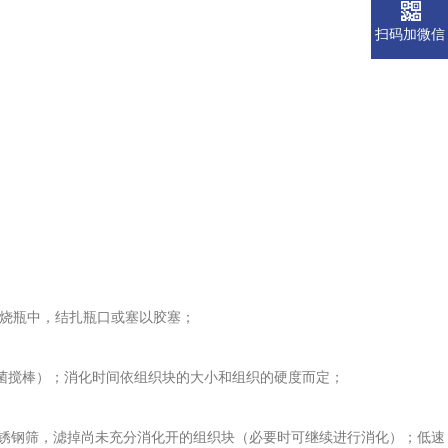
扫码加微信
角烧瓶中，结扎瓶口或塞以胶塞；
无菌搅棒）；消化时间依组织块的大小和组织的硬度而定；
筛，滤掉尚未充分消化开的组织块（必要时可继续进行消化）；低速（50