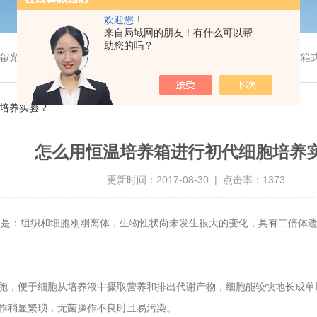
欢迎您！
来自局域网的朋友！有什么可以帮
助您的吗？
温干燥箱/真空干燥箱/高温烘箱等/箱式电阻炉/陶瓷纤维马弗炉/高温马弗炉/管式炉/气氛炉/试验箱/摇床/振荡器/水槽
培养实验？
怎么用恒温培养箱进行初代细胞培养
更新时间：2017-08-30 | 点击率：1373
优点是：组织和细胞刚刚离体，生物性状尚未发生很大的变化，具有二倍体
胞，便于细胞从培养液中摄取营养和排出代谢产物，细胞能较快地长成单
作稍显繁琐，无菌操作不良时且易污染。