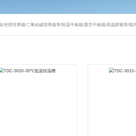
温干燥箱/真空干燥箱/高温烘箱等/箱式电阻炉/陶瓷纤维马弗炉/高温马弗炉/管式炉/气氛炉/试验箱/摇床/振荡器/水槽